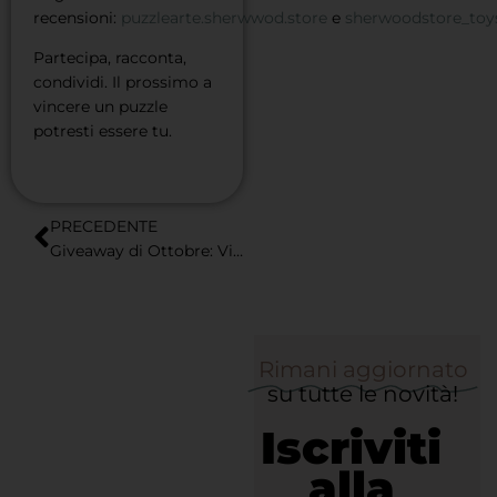
recensioni:
puzzlearte.sherwwod.store
e
sherwoodstore_toy
Partecipa, racconta,
condividi. Il prossimo a
vincere un puzzle
potresti essere tu.
PRECEDENTE
Giveaway di Ottobre: Vinci Il Bacio di Klimt
Rimani aggiornato
su tutte le novità!
Iscriviti
alla