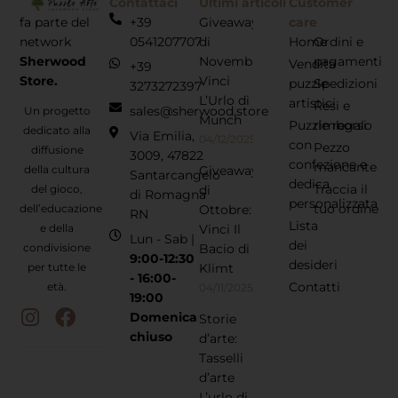
Contattaci
Ultimi articoli
Customer
fa parte del
+39
Giveaway
care
network
0541207707
di
Home
Ordini e
Sherwood
Novembre:
pagamenti
Vendita
+39
Store.
Vinci
puzzle
Spedizioni
3273272397
L’Urlo di
artistici
Resi e
sales@sherwood.store
Un progetto
Munch
Puzzle regalo
rimborsi
dedicato alla
Via Emilia,
04/12/2025
con
Pezzo
diffusione
3009, 47822
confezione e
mancante
della cultura
Giveaway
Santarcangelo
dedica
Traccia il
del gioco,
di
di Romagna
personalizzata
tuo ordine
dell’educazione
Ottobre:
RN
Lista
e della
Vinci Il
Lun - Sab |
dei
condivisione
Bacio di
9:00-12:30
desideri
per tutte le
Klimt
- 16:00-
Contatti
età.
04/11/2025
19:00
Domenica
Storie
chiuso
d’arte:
Tasselli
d’arte
L’urlo di