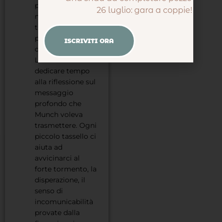
perché l’impegno
26 luglio: gara a coppie! 🔍🧩
necessario per
trasformare 1000
pezzi sparsi
ISCRIVITI ORA
casualmente ne
L’urlo vuol dire
dedicare tempo
alla riflessione sul
messaggio
profondo che
Munch voleva
trasmettere. Ogni
piccolo tassello ci
aiuta ad
avvicinarci al
forte tormento, la
disperazione, il
senso di
incomunicabilità
provate dalla