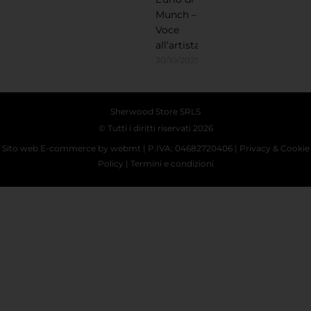
Munch –
Voce
all’artista
30/10/2025
Sherwood Store SRLS
© Tutti i diritti riservati 2026
Sito web E-commerce
by webmt | P.IVA: 04682720406 |
Privacy
&
Cookie
Policy
|
Termini e condizioni