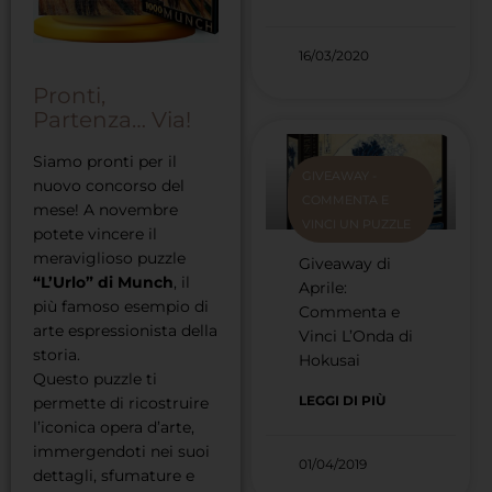
16/03/2020
Pronti,
Partenza… Via!
Siamo pronti per il
GIVEAWAY -
nuovo concorso del
COMMENTA E
mese! A novembre
VINCI UN PUZZLE
potete vincere il
meraviglioso puzzle
Giveaway di
“L’Urlo” di Munch
, il
Aprile:
più famoso esempio di
Commenta e
arte espressionista della
Vinci L’Onda di
storia.
Hokusai
Questo puzzle ti
LEGGI DI PIÙ
permette di ricostruire
l’iconica opera d’arte,
immergendoti nei suoi
01/04/2019
dettagli, sfumature e