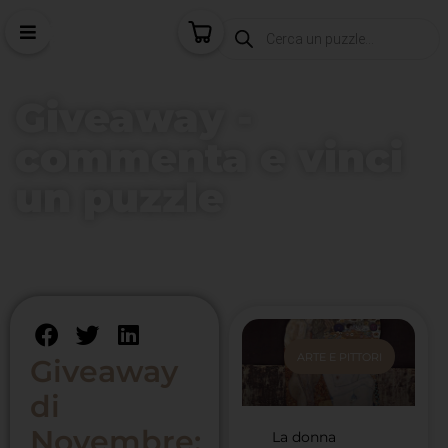
Giveaway -
commenta e vinci
un puzzle
Home
/
Giveaway - commenta e vinci un puzzle
/
Giveaway
di Novembre: Vinci L’Urlo di Munch
ARTE E PITTORI
Giveaway
di
Novembre:
La donna