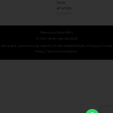
Voce
all’artista
30/10/2025
Sherwood Store SRLS
© Tutti i diritti riservati 2026
Sito web E-commerce
by webmt | P.IVA: 04682720406 |
Privacy
&
Cookie
Policy
|
Termini e condizioni