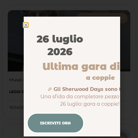
MOSTRE D'ARTE ED EVENTI
26 luglio
2026
Ultima gara di pu
a coppie
Musei italiani: i preferiti da Puzzle Arte
🎉
Gli Sherwood Days sono tornati
LEGGI DI PIÙ
Una sfida da completare pezzo dopo p
26 luglio: gara a coppie! 🔍🧩
15/04/2021
ISCRIVITI ORA
MOSTRE D'ARTE ED EVENTI