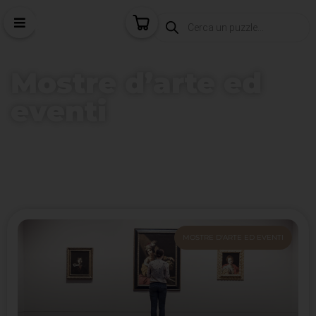
Mostre d’arte ed
eventi
Home
/
Mostre d'arte ed eventi
MOSTRE D'ARTE ED EVENTI