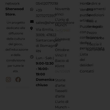
network
0541207707
di
Home
Ordini e
Sherwood
Novembre:
pagamenti
Vendita
+39
Store.
Vinci
puzzle
Spedizioni
3273272397
L’Urlo di
artistici
Resi e
sales@sherwood.store
Un progetto
Munch
Puzzle regalo
rimborsi
dedicato alla
Via Emilia,
04/12/2025
con
Pezzo
diffusione
3009, 47822
confezione e
mancante
della cultura
Giveaway
Santarcangelo
dedica
Traccia il
del gioco,
di
di Romagna
personalizzata
tuo ordine
dell’educazione
Ottobre:
RN
Lista
e della
Vinci Il
Lun - Sab |
dei
condivisione
Bacio di
9:00-12:30
desideri
per tutte le
Klimt
- 16:00-
Contatti
età.
04/11/2025
19:00
Domenica
Storie
chiuso
d’arte:
Tasselli
d’arte
L’urlo di
Munch –