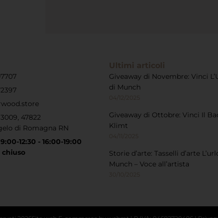
Ultimi articoli
07707
Giveaway di Novembre: Vinci L’
di Munch
72397
04/12/2025
rwood.store
Giveaway di Ottobre: Vinci Il Ba
, 3009, 47822
Klimt
gelo di Romagna RN
04/11/2025
|
9:00-12:30 - 16:00-19:00
 chiuso
Storie d’arte: Tasselli d’arte L’url
Munch – Voce all’artista
30/10/2025