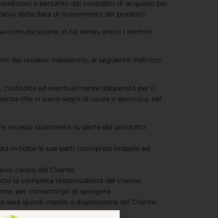
 Condizioni e pertanto dal contratto di acquisto per
ativi dalla data di ricevimento dei prodotti.
una comunicazione in tal senso, entro i termini
iorni dal recesso medesimo, al seguente indirizzo
i), custodita ed eventualmente adoperata per il
enza che vi siano segni di usura o sporcizia, nel
itare recesso solamente su parte del prodotto
eta in tutte le sue parti (compresi imballo ed
sivo carico del Cliente.
tto la completa responsabilità del cliente;
nte, per consentirgli di sporgere
to sarà quindi messo a disposizione del Cliente,