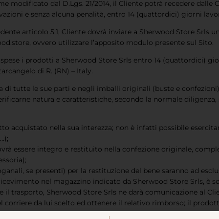
 come modificato dal D.Lgs. 21/2014, il Cliente potrà recedere dalle
zioni e senza alcuna penalità, entro 14 (quattordici) giorni lavor
recedente articolo 5.1, Cliente dovrà inviare a Sherwood Store Srls 
od.store
, ovvero utilizzare l’apposito modulo presente sul Sito.
ue spese i prodotti a Sherwood Store Srls entro 14 (quattordici) g
rcangelo di R. (RN) – Italy.
di tutte le sue parti e negli imballi originali (buste e confezion
ificarne natura e caratteristiche, secondo la normale diligenza, s
dotto acquistato nella sua interezza; non è infatti possibile eserc
…);
dovrà essere integro e restituito nella confezione originale, compl
ssoria);
ganali, se presenti) per la restituzione del bene saranno ad esclu
o ricevimento nel magazzino indicato da Sherwood Store Srls, è so
il trasporto, Sherwood Store Srls ne darà comunicazione al Clie
orriere da lui scelto ed ottenere il relativo rimborso; il prodot
a di recesso;