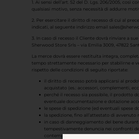
1. Ai sensi dell’art. 52 del D. Lgs. 206/2005, così
qualsiasi motivo, senza necessità di addurre motiva
2. Per esercitare il diritto di recesso di cui al p
indicati, al seguente indirizzo email
sales@sherwo
3. In caso di recesso il Cliente dovrà rinviare a s
Sherwood Store Srls – via Emilia 3009, 47822 Santa
La merce dovrà essere restituita integra, completa 
tempo strettamente necessario per stabilirne e ver
rispetto delle condizioni di seguito riportate:
il diritto di recesso potrà applicarsi al pro
acquistato (es.: accessori, complementi, ecc
perché il recesso sia possibile, il prodotto 
eventuale documentazione e dotazione acce
le spese di spedizione (ed eventuali spese do
la spedizione, fino all’attestato di avvenut
in caso di danneggiamento del bene durante 
tempestivamente denuncia nei confronti del c
contemporaneamente annullando la richiest