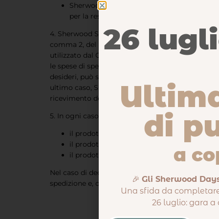
Sherwood Store Srls non risponderà in nes
per la restituzione.
26 lugl
4. Sherwood Store Srls provvederà a rimborsare al 
comma 2, del D. lgs. 21/14, entro 14 (quattordici)
utilizzato dal Cliente per la transazione iniziale,
le spese di spedizione (ed eventuali spese doganali
desideri, può seguire le istruzioni per prenotare i
Ultim
ultimo caso, Sherwood Store Srls si farà carico di
ricevimento del prodotto restituito ovvero sino a
di p
5. In ogni caso, il Cliente decadrà dal diritto di r
il prodotto restituito e/o i suoi accessori, e
il prodotto è mancante della sua confezione 
a co
il prodotto è mancante di elementi integranti
Nel caso di decadenza del diritto di recesso, Sher
🎉
Gli Sherwood Days
spedizione e, ove già rimborsato, il prezzo del pr
Una sfida da completare
26 luglio: gara a