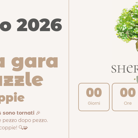
sun modo per danneggiamento, furto, smarrimento occorsi dura
io 2026
Cliente l’intero importo già pagato, al netto degli eventuali costi
 giorni dal recesso, tramite procedura di storno dell’importo ad
 salvo diverso accordo. In ogni caso, il Cliente non sosterrà alcu
, se presenti) per la restituzione del bene che resteranno ad esclu
l ritiro del reso agevolato, il cui costo di spedizione verrà addebi
a gara
 eventuali spese doganali, per la restituzione del bene. Sherwood
l momento in cui il Cliente dimostri di aver correttamente risped
uzzle
ecesso nei casi in cui Sherwood Store Srls accerti che:
/o la sua confezione non sono integri;
00
00
esterna e/o dell’imballo interno originale;
ppie
 lo stesso e/o accessori (ad. Es. tasselli, brochure, documentazio
Giorni
Ore
wood Store Srls provvederà a restituire al mittente il prodotto ac
 sono tornati
🎉
odotto.
 pezzo dopo pezzo.
 coppie! 🔍🧩