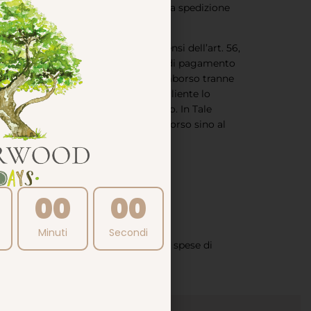
nte o comunque in dipendenza della spedizione
 supplementari di spedizione ai sensi dell’art. 56,
debitato, utilizzando lo stesso mezzo di pagamento
n costo quale conseguenza di detto rimborso tranne
sivo carico del Cliente. Qualora il cliente lo
tato direttamente in sede di rimborso. In Tale
 Store Srls potrà sospendere il rimborso sino al
ito il prodotto, se precedente.
00
00
ni, ecc.).
Minuti
Secondi
quistato, addebitando allo stesso le spese di