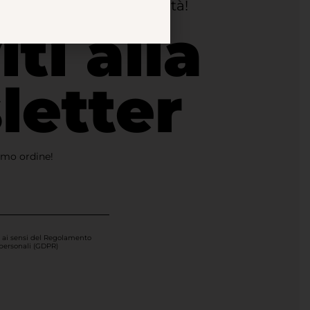
ggiornato
su tutte le novità!
iti alla
letter
imo ordine!
i ai sensi del Regolamento
 personali (GDPR)