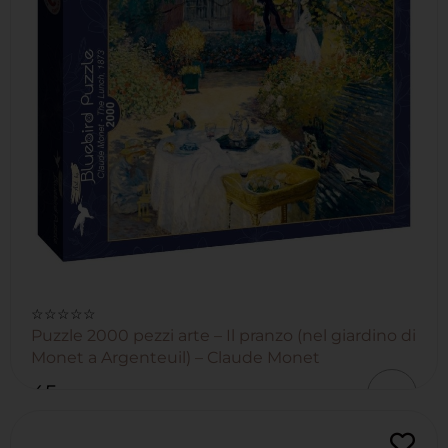
☆☆☆☆☆
Puzzle 2000 pezzi arte – Il pranzo (nel giardino di
Monet a Argenteuil) – Claude Monet
45
,00
€