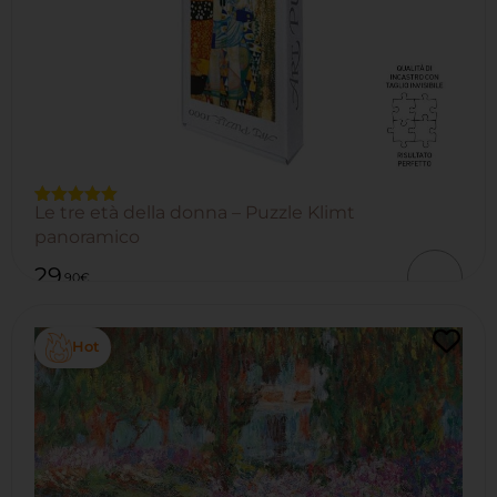
Le tre età della donna – Puzzle Klimt
Valutato
2
5.00
su 5
panoramico
su base
di
29
recensioni
,90
€
Hot