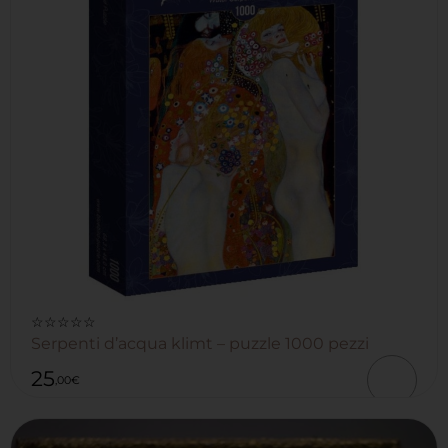
☆☆☆☆☆
Serpenti d’acqua klimt – puzzle 1000 pezzi
25
,00
€