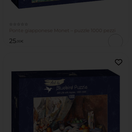
☆☆☆☆☆
Ponte giapponese Monet – puzzle 1000 pezzi
25
,00
€