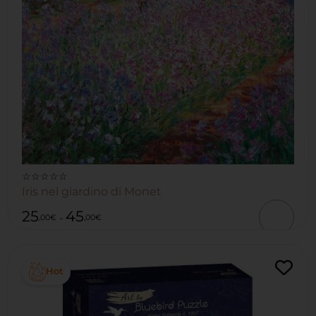
☆☆☆☆☆
Iris nel giardino di Monet
25
45
-
,00
€
,00
€
Hot