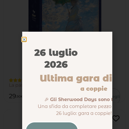
26 luglio
2026
Ultima gara di pu
La passeggiata Monet puzzle d’arte
Valutato
4
a coppie
5.00
su 5
su base
29
55
Scegli
-
,90
€
,00
€
di
🎉
Gli Sherwood Days sono tornati
recensioni
Una sfida da completare pezzo dopo p
26 luglio: gara a coppie! 🔍🧩