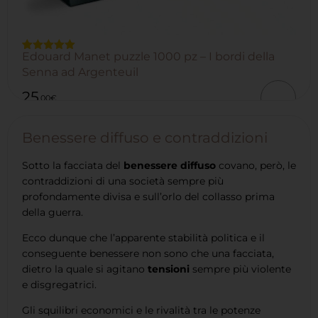
Edouard Manet puzzle 1000 pz – I bordi della
Valutato
1
5.00
su 5
Senna ad Argenteuil
su base
di
25
recensioni
,00
€
Benessere diffuso e contraddizioni
Sotto la facciata del
benessere diffuso
covano, però, le
contraddizioni di una società sempre più
profondamente divisa e sull’orlo del collasso prima
della guerra.
Ecco dunque che l’apparente stabilità politica e il
conseguente benessere non sono che una facciata,
dietro la quale si agitano
tensioni
sempre più violente
e disgregatrici.
Gli squilibri economici e le rivalità tra le potenze