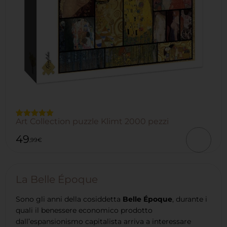
Art Collection puzzle Klimt 2000 pezzi
Valutato
3
5.00
su 5
49
su base
,99
€
di
recensioni
La Belle Époque
Sono gli anni della cosiddetta
Belle Époque
, durante i
quali il benessere economico prodotto
dall’espansionismo capitalista arriva a interessare