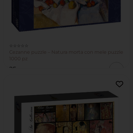
☆☆☆☆☆
Cezanne puzzle – Natura morta con mele puzzle
1000 pz
25
,00
€