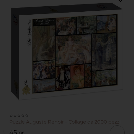
☆☆☆☆☆
Puzzle Auguste Renoir – Collage da 2000 pezzi
45
,00
€