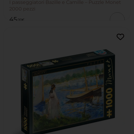
I passeggiatori Bazille e Camille – Puzzle Monet
Valutato
1
5.00
su 5
2000 pezzi
su base
di
45
recensioni
,00
€