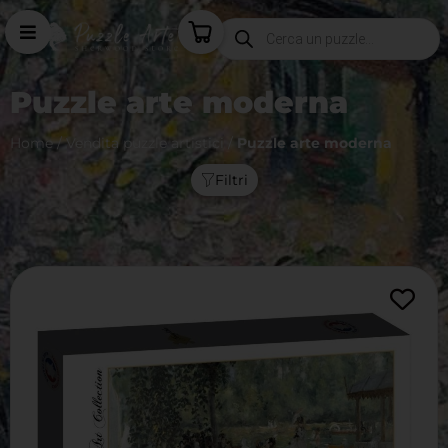
Puzzle arte moderna
Home
/
Vendita puzzle artistici
/
Puzzle arte moderna
Filtri