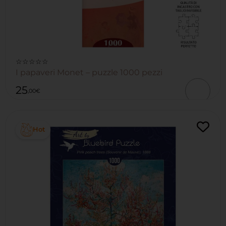
☆☆☆☆☆
I papaveri Monet – puzzle 1000 pezzi
25
,00
€
Hot