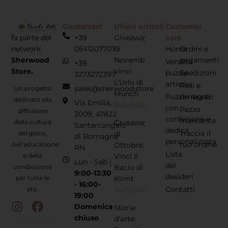
Contattaci
Ultimi articoli
Customer
fa parte del
+39
Giveaway
care
network
0541207707
di
Home
Ordini e
Sherwood
Novembre:
pagamenti
Vendita
+39
Store.
Vinci
puzzle
Spedizioni
3273272397
L’Urlo di
artistici
Resi e
sales@sherwood.store
Un progetto
Munch
Puzzle regalo
rimborsi
dedicato alla
Via Emilia,
04/12/2025
con
Pezzo
diffusione
3009, 47822
confezione e
mancante
della cultura
Giveaway
Santarcangelo
dedica
Traccia il
del gioco,
di
di Romagna
personalizzata
tuo ordine
dell’educazione
Ottobre:
RN
Lista
e della
Vinci Il
Lun - Sab |
dei
condivisione
Bacio di
9:00-12:30
desideri
per tutte le
Klimt
- 16:00-
Contatti
età.
04/11/2025
19:00
Domenica
Storie
chiuso
d’arte: