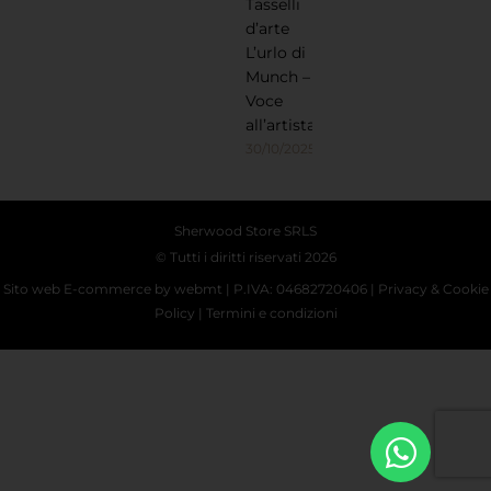
Tasselli
d’arte
L’urlo di
Munch –
Voce
all’artista
30/10/2025
Sherwood Store SRLS
© Tutti i diritti riservati 2026
Sito web E-commerce
by webmt | P.IVA: 04682720406 |
Privacy
&
Cookie
Policy
|
Termini e condizioni