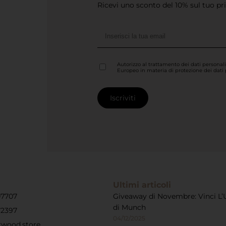
Ricevi uno sconto del 10% sul tuo pr
Autorizzo al trattamento dei dati personal
Europeo in materia di protezione dei dati
Ultimi articoli
07707
Giveaway di Novembre: Vinci L’
di Munch
72397
04/12/2025
rwood.store