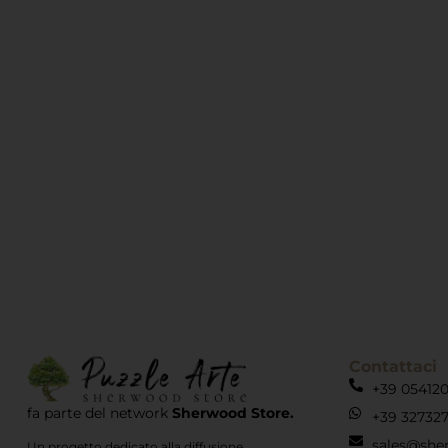
Contattaci
+39 05412
fa parte del network
Sherwood Store.
+39 32732
sales@she
Un progetto dedicato alla diffusione