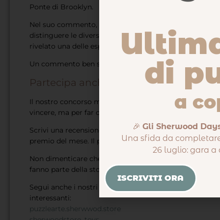
Ponte di Brooklyn.
Nel suo commento, Adriana ha sottolineato l’eleganza dell
Ultim
distinguere le diverse aree in bianco e nero. Ha racconta
rivelato una delle esperienze più impegnative dell’anno.
di p
Un commento ben scritto, appassionato e preciso. Comp
Partecipa anche tu!
a co
Il nostro concorso mensile continua, ed è sempre più bel
vincere, ma per far crescere una community di appassi
🎉
Gli Sherwood Days
Scrivi una recensione su uno dei puzzle presenti sul sit
Una sfida da completare
premio del mese. Il puzzle ti arriverà a casa gratuitamen
26 luglio: gara a
Non dimenticare che le recensioni non restano lì per caso
fanno parte della storia della nostra piattaforma.
ISCRIVITI ORA
Segui anche i nostri canali social, dove proclamiamo og
interessanti:
puzzlearte.sherwwod.store
sherwoodstore_toys