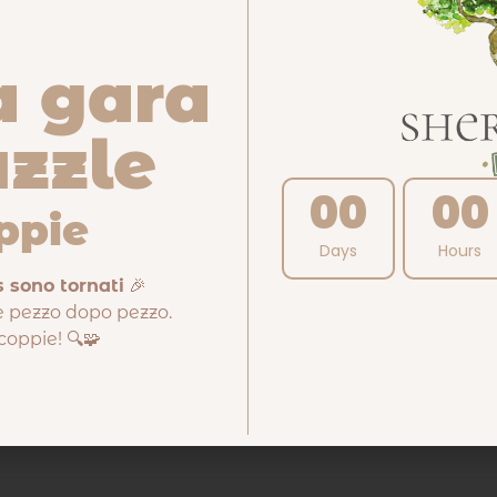
’immagine, l’elevata qualità delle tessere e la difficoltà nel
a gara
to di come, nonostante l’apparente semplicità, il puzzle si sia
 Ma anche tra le più soddisfacenti.
uzzle
limenti Adriana, New York ti aspetta sul tavolo da gioco!
00
00
ppie
lo grazie a chi, come te, sceglie di partecipare non solo per
Days
Hours
onati del mondo puzzle.
 sono tornati
🎉
o, fino a un massimo di 5 al mese, e partecipa al sorteggio del
 pezzo dopo pezzo.
te.
 coppie! 🔍🧩
: aiutano altri appassionati, danno visibilità ai tuoi gusti e
ni mese il vincitore e pubblichiamo i contenuti più