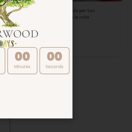
Puzzle d’amore non solo per San
Valentino: in omaggio la colla
LEGGI DI PIÙ
24/01/2024
00
00
Minutes
Seconds