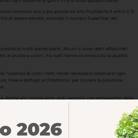
ando ogni sessione di gioco in una sfida appassionante.
tava recensire uno o più puzzle sul sito Puzzlearte.it entro il 31
tà di essere estratti, secondo il numero SuperStar del
riosità di molti partecipanti. Alcuni si sono detti affascinati
petto ai puzzle a colori, ma tutti hanno riconosciuto la qualità
: l’assenza di colori netti rende necessario osservare ogni
e, linee e dettagli architettonici per trovare la posizione
ne.
 Anche altri puzzle sono stati recensiti con entusiasmo: dalla
no raccontato le loro esperienze con passione e precisione,
io 2026
censioni valide per l’estrazione si è aggiudicata il puzzle del