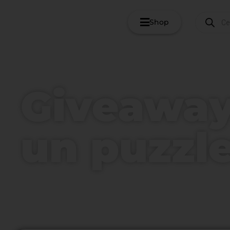
Shop
Giveaway
un puzzl
Home
/
Giveaway - commenta e vinci un puzzle
/
Giveaway