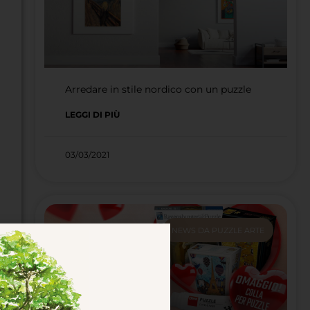
Arredare in stile nordico con un puzzle
LEGGI DI PIÙ
03/03/2021
NEWS DA PUZZLE ARTE