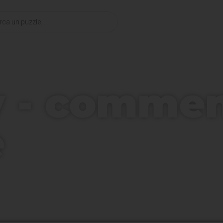
Chi siamo
Blog
 - comment
e
 di Agosto: Vinci il Puzzle New York