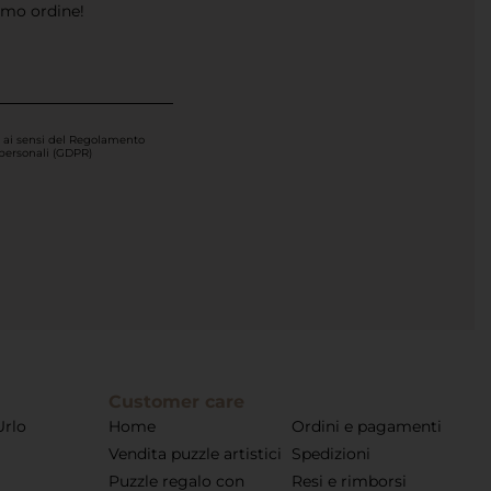
imo ordine!
i ai sensi del Regolamento
 personali (GDPR)
Customer care
Urlo
Home
Ordini e pagamenti
Vendita puzzle artistici
Spedizioni
Puzzle regalo con
Resi e rimborsi