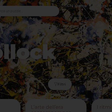
Chi siamo
Blog
llock
Filtri
L’arte dell’era
I ritm