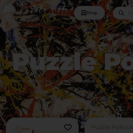
Shop
Puzzle Po
Home
/
Vendita puzzle artistici
/
Pollock
Puzzle Pollock
Hot