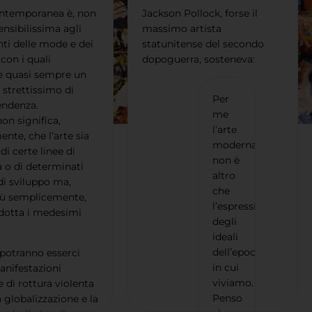
ontemporanea è, non
Jackson Pollock, forse il
ensibilissima agli
massimo artista
i delle mode e dei
statunitense del secondo
con i quali
dopoguerra, sosteneva:
ce quasi sempre un
 strettissimo di
Per
endenza.
me
on significa,
l’arte
ente, che l’arte sia
moderna
di certe linee di
non è
 o di determinati
altro
di sviluppo ma,
che
iù semplicemente,
l’espressione
dotta i medesimi
degli
ideali
dell’epoca
potranno esserci
in cui
nifestazioni
viviamo.
e di rottura violenta
Penso
 globalizzazione e la