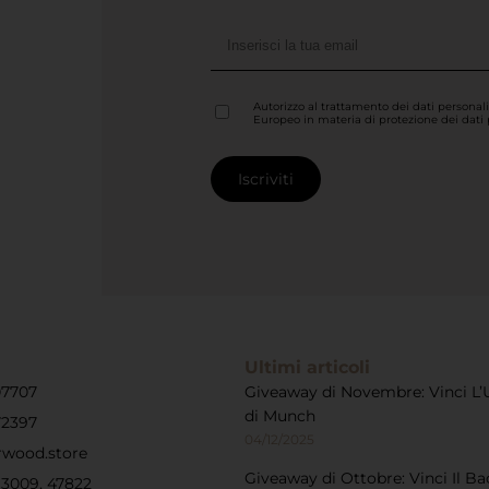
Autorizzo al trattamento dei dati personal
Europeo in materia di protezione dei dati
Ultimi articoli
07707
Giveaway di Novembre: Vinci L’
di Munch
72397
04/12/2025
rwood.store
Giveaway di Ottobre: Vinci Il Ba
, 3009, 47822