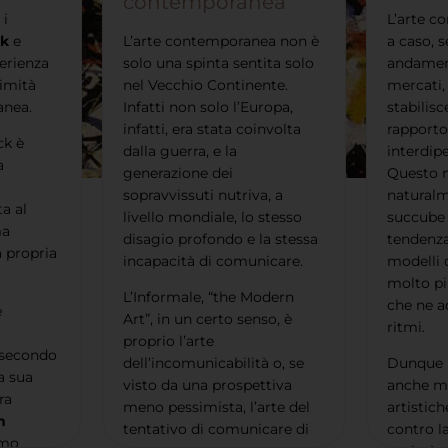
contemporanea
 i
L’arte c
ck
e
L’arte contemporanea non è
a caso, s
erienza
solo una spinta sentita solo
andament
timità
nel Vecchio Continente.
mercati, 
anea.
Infatti non solo l’Europa,
stabilis
infatti, era stata coinvolta
rapporto
ck è
dalla guerra, e la
interdip
a
generazione dei
Questo n
sopravvissuti nutriva, a
naturalm
a al
livello mondiale, lo stesso
succube 
ma
disagio profondo e la stessa
tendenza
 propria
incapacità di comunicare.
modelli 
molto p
L’Informale, “the Modern
che ne a
è
Art”, in un certo senso, è
ritmi.
proprio l’arte
 secondo
dell’incomunicabilità o, se
Dunque 
a sua
visto da una prospettiva
anche ma
ra
meno pessimista, l’arte del
artistich
n
tentativo di comunicare di
contro la
amo