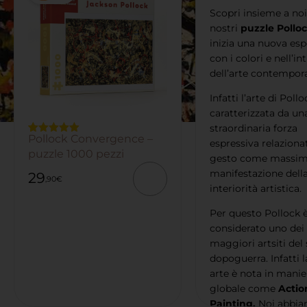
Scopri insieme a noi
nostri
puzzle Pollo
inizia una nuova esp
con i colori e nell’in
dell’arte contempor
Infatti l’arte di Pollo
caratterizzata da un
straordinaria forza
Pollock Convergence –
Valutato
4
espressiva relazionat
5.00
su 5
puzzle 1000 pezzi
gesto come massi
su base
di
manifestazione della
29
recensioni
,90
€
interiorità artistica.
Per questo Pollock 
considerato uno dei
maggiori artsiti del
dopoguerra. Infatti l
arte è nota in manie
globale come
Actio
Painting.
Noi abbi