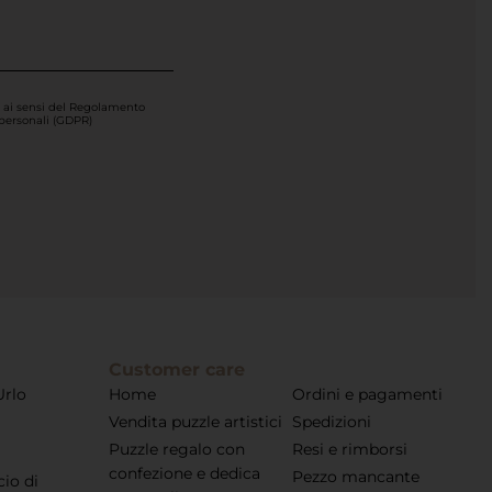
tempo
e i
suoi
sentimenti
li
i ai sensi del Regolamento
 personali (GDPR)
esprime,
piuttosto
che
illustrarli.
Customer care
Urlo
Home
Ordini e pagamenti
Vendita puzzle artistici
Spedizioni
Puzzle regalo con
Resi e rimborsi
confezione e dedica
Pezzo mancante
cio di