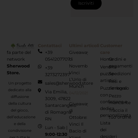
Contattaci
Ultimi articoli
Customer
fa parte del
+39
Giveaway
care
network
0541207707
di
Home
Ordini e
Sherwood
Novembre:
pagamenti
Vendita
+39
Store.
Vinci
puzzle
Spedizioni
3273272397
L’Urlo di
artistici
Resi e
sales@sherwood.store
Un progetto
Munch
Puzzle regalo
rimborsi
dedicato alla
Via Emilia,
04/12/2025
con
Pezzo
diffusione
3009, 47822
confezione e
mancante
della cultura
Giveaway
Santarcangelo
dedica
Traccia il
del gioco,
di
di Romagna
personalizzata
tuo ordine
dell’educazione
Ottobre:
RN
Lista
e della
Vinci Il
Lun - Sab |
dei
condivisione
Bacio di
9:00-12:30
desideri
per tutte le
Klimt