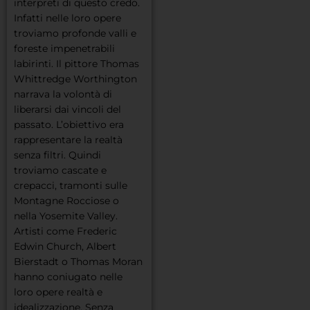
interpreti di questo credo.
Infatti nelle loro opere
troviamo profonde valli e
foreste impenetrabili
labirinti. Il pittore Thomas
Whittredge Worthington
narrava la volontà di
liberarsi dai vincoli del
passato. L’obiettivo era
rappresentare la realtà
senza filtri. Quindi
troviamo cascate e
crepacci, tramonti sulle
Montagne Rocciose o
nella Yosemite Valley.
Artisti come Frederic
Edwin Church, Albert
Bierstadt o Thomas Moran
hanno coniugato nelle
loro opere realtà e
idealizzazione. Senza