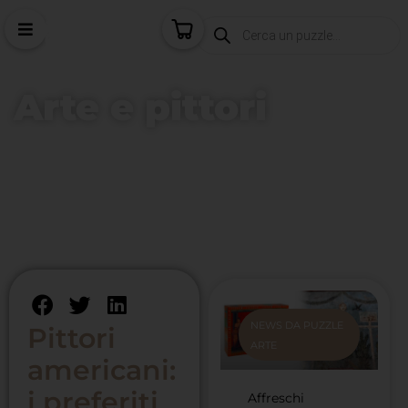
Arte e pittori
Home
/
Arte e pittori
/
Pittori americani: i preferiti da Puzzle
Arte
NEWS DA PUZZLE
Pittori
ARTE
americani:
i preferiti
Affreschi