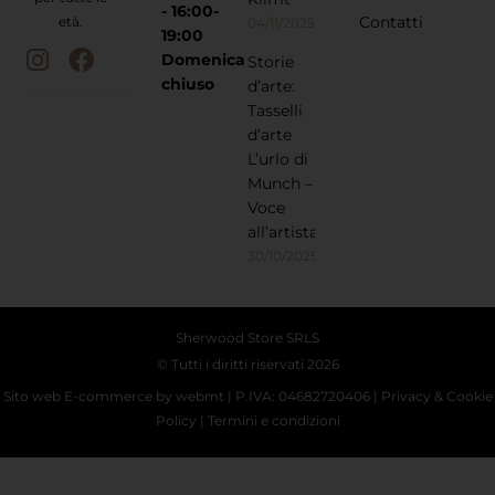
- 16:00-
Contatti
età.
04/11/2025
19:00
Domenica
Storie
chiuso
d’arte:
Tasselli
d’arte
L’urlo di
Munch –
Voce
all’artista
30/10/2025
Sherwood Store SRLS
© Tutti i diritti riservati 2026
Sito web E-commerce
by webmt | P.IVA: 04682720406 |
Privacy
&
Cookie
Policy
|
Termini e condizioni