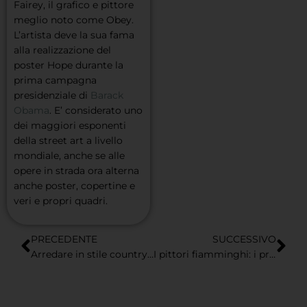
Fairey, il grafico e pittore
meglio noto come Obey.
L’artista deve la sua fama
alla realizzazione del
poster Hope durante la
prima campagna
presidenziale di
Barack
Obama
. E’ considerato uno
dei maggiori esponenti
della street art a livello
mondiale, anche se alle
opere in strada ora alterna
anche poster, copertine e
veri e propri quadri.
PRECEDENTE
SUCCESSIVO
Arredare in stile country con un puzzle
I pittori fiamminghi: i preferiti da Puzzle Arte